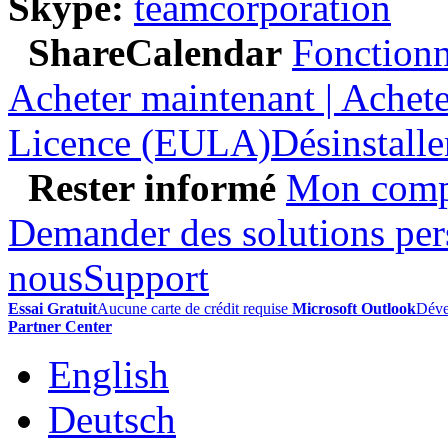
Skype:
teamcorporation
ShareCalendar
Fonctionn
Acheter maintenant | Acheter
Licence (EULA)
Désinstalle
Rester informé
Mon comp
Demander des solutions per
nous
Support
Essai Gratuit
Aucune carte de crédit requise
Microsoft Outlook
Déve
Partner Center
English
Deutsch