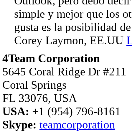
Outlook, pero debo decir
simple y mejor que los o
gusta es la posibilidad de
Corey Laymon, EE.UU
L
4Team Corporation
5645 Coral Ridge Dr #211
Coral Springs
FL 33076
,
USA
USA:
+1 (954) 796-8161
Skype:
teamcorporation